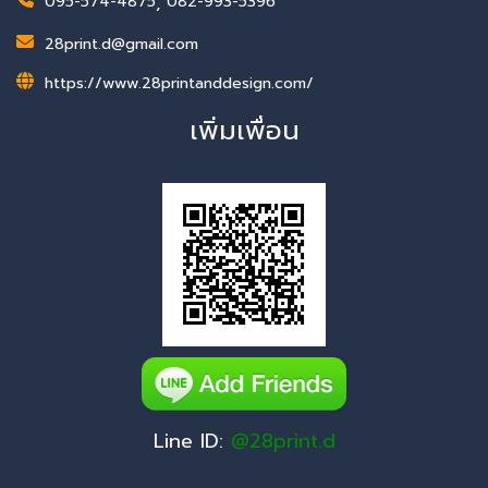
095-574-4875
,
082-993-5396
28print.d@gmail.com
https://www.28printanddesign.com/
เพิ่มเพื่อน
Line ID:
@28print.d