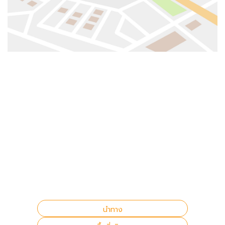
นำทาง