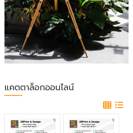
แคตตาล็อกออนไลน์